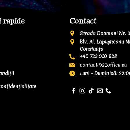
i rapide
Contact
Strada Doamnei Nr. 9,
Blv. Al. Lăpușneanu Nr
Constanța
+40 723 910 628
contact@21office.eu
ondiții
Luni - Duminică: 22:0
confidențialitate