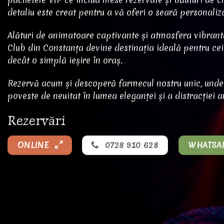
detaliu este creat pentru a vă oferi o seară personali
Alături de animatoare captivante și atmosfera vibrant
Club din Constanța devine destinația ideală pentru ce
decât o simplă ieșire în oraș.
Rezervă acum și descoperă farmecul nostru unic, unde 
poveste de neuitat în lumea eleganței și a distracției a
Rezervări
ONLINE
0728 910 628
WHATSA