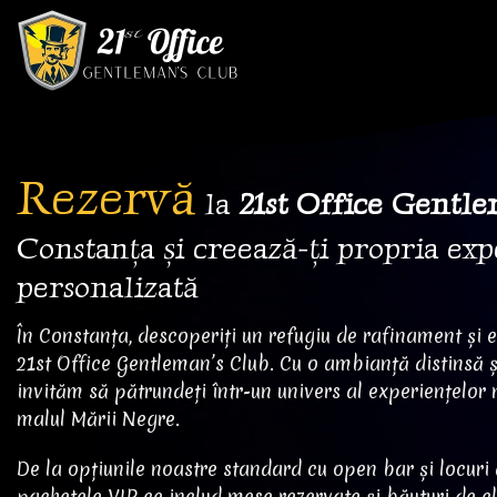
Skip
to
content
Rezervă
la
21st Office Gentl
Constanța și creează-ți propria ex
personalizată
În Constanța, descoperiți un refugiu de rafinament și 
21st Office Gentleman’s Club. Cu o ambianță distinsă ș
invităm să pătrundeți într-un univers al experiențelor 
malul Mării Negre.
De la opțiunile noastre standard cu open bar și locuri 
pachetele VIP ce includ mese rezervate și băuturi de c