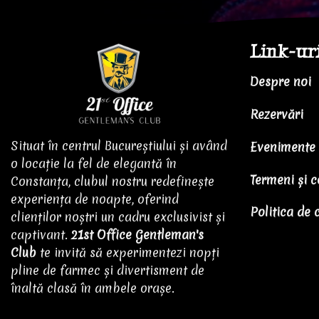
Link-ur
Despre noi
Rezervări
Situat în centrul Bucureștiului și având
Evenimente
o locație la fel de elegantă în
Termeni și c
Constanța, clubul nostru redefinește
experiența de noapte, oferind
Politica de 
clienților noștri un cadru exclusivist și
captivant.
21st Office Gentleman's
Club
te invită să experimentezi nopți
pline de farmec și divertisment de
înaltă clasă în ambele orașe.