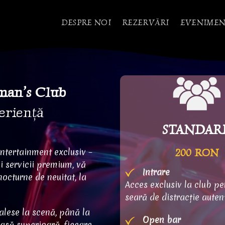
DESPRE NOI
REZERVĂRI
EVENIMEN
eman’s Club
periență
STANDAR
entertainment exclusiv –
200 RON
i servicii premium, vă
Intrare
nocturne de neuitat, la
Acces exclusiv la club pe
seară de distracție auten
alese la scenă, până la
Open bar
lasă superioară, fiecare