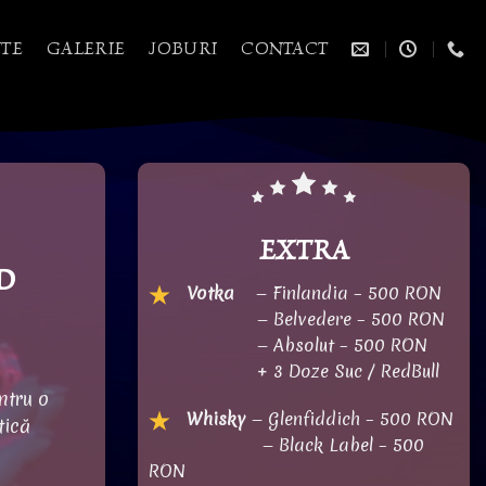
TE
GALERIE
JOBURI
CONTACT
EXTRA
D
Votka
— Finlandia – 500 RON
— Belvedere – 500 RON
— Absolut – 500 RON
+ 3 Doze Suc / RedBull
ntru o
Whisky
— Glenfiddich – 500 RON
tică
— Black Label – 500
RON