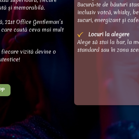
Bucură-te de băuturi sta
zată și memorabilă.
inclusiv votcă, whisky, ber
sucuri, energizant și cafe
ă, 21st Office Gentleman’s
i care caută ceva mai mult
Locuri la alegere
Alege să stai la bar, la m
standard sau în zona sce
fiecare vizită devine o
utentice!
PP